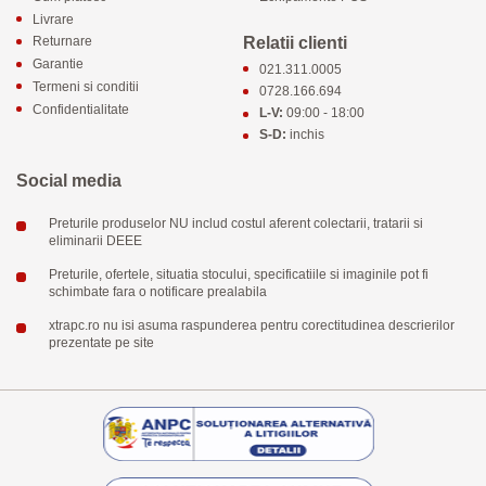
Livrare
Relatii clienti
Returnare
Garantie
021.311.0005
Termeni si conditii
0728.166.694
Confidentialitate
L-V:
09:00 - 18:00
S-D:
inchis
Social media
Preturile produselor NU includ costul aferent colectarii, tratarii si
eliminarii DEEE
Preturile, ofertele, situatia stocului, specificatiile si imaginile pot fi
schimbate fara o notificare prealabila
xtrapc.ro nu isi asuma raspunderea pentru corectitudinea descrierilor
prezentate pe site