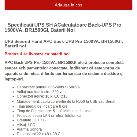
Specificatii UPS SH ACalculatoare Back-UPS Pro
1500VA, BR1500GI, Baterii Noi
UPS Second Hand APC Back-UPS Pro 1500VA, BR1500GI,
Baterii noi
Produsul se livreaza cu baterii noi.
APC Back-UPS Pro 1500VA, BR1500GI oferă protecție completă
asupra echipamentelor conectate, indiferent că este vorba de
aparatura de rețea, diferite periferice sau de sisteme desktop și
laptop-uri.
Capacitate putere: 865Watts / 1500VA
Voltaj nominal iesire: 220 volti
Conectori iesire
: 10 x IEC C13
Management: cablu convertie de la RJ50 la USB sau Serial
Timp mediu de incarcare 8 ore
Timp de Functionare: 5 - 10 Minute in full load
Protectie: retea LAN si retea Telefonica
Greutate 13.7 KG
Afisaj: LCD
Alarma Sonora
Dimensiuni 22 x 48 x 38 Cm