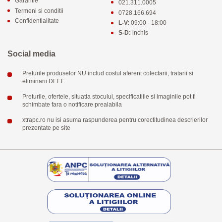
Garantie
021.311.0005
Termeni si conditii
0728.166.694
Confidentialitate
L-V:
09:00 - 18:00
S-D:
inchis
Social media
Preturile produselor NU includ costul aferent colectarii, tratarii si
eliminarii DEEE
Preturile, ofertele, situatia stocului, specificatiile si imaginile pot fi
schimbate fara o notificare prealabila
xtrapc.ro nu isi asuma raspunderea pentru corectitudinea descrierilor
prezentate pe site