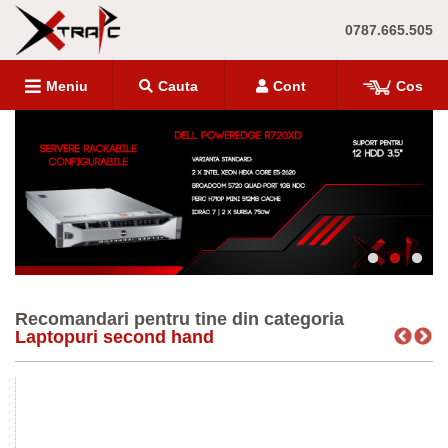
0787.665.505
Meniu
Cauta
Cont
Cos
Recomandari pentru tine din categoria
Laptopuri second hand