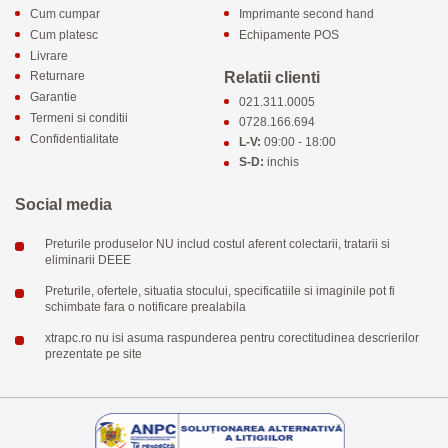
Cum cumpar
Imprimante second hand
Cum platesc
Echipamente POS
Livrare
Relatii clienti
Returnare
Garantie
021.311.0005
Termeni si conditii
0728.166.694
Confidentialitate
L-V:
09:00 - 18:00
S-D:
inchis
Social media
Preturile produselor NU includ costul aferent colectarii, tratarii si
eliminarii DEEE
Preturile, ofertele, situatia stocului, specificatiile si imaginile pot fi
schimbate fara o notificare prealabila
xtrapc.ro nu isi asuma raspunderea pentru corectitudinea descrierilor
prezentate pe site