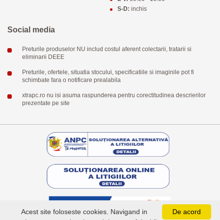
S-D:
inchis
Social media
Preturile produselor NU includ costul aferent colectarii, tratarii si
eliminarii DEEE
Preturile, ofertele, situatia stocului, specificatiile si imaginile pot fi
schimbate fara o notificare prealabila
xtrapc.ro nu isi asuma raspunderea pentru corectitudinea descrierilor
prezentate pe site
Acest site foloseste cookies. Navigand in
De acord