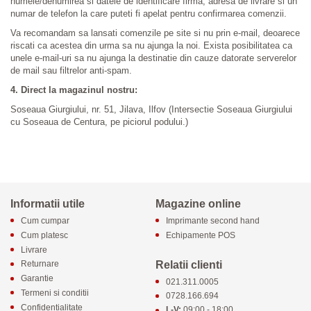
numele/denumirea si datele de identificare firma, adresa de livrare si un
numar de telefon la care puteti fi apelat pentru confirmarea comenzii.
Va recomandam sa lansati comenzile pe site si nu prin e-mail, deoarece
riscati ca acestea din urma sa nu ajunga la noi. Exista posibilitatea ca
unele e-mail-uri sa nu ajunga la destinatie din cauze datorate serverelor
de mail sau filtrelor anti-spam.
4. Direct la magazinul nostru:
Soseaua Giurgiului, nr. 51, Jilava, Ilfov (Intersectie Soseaua Giurgiului
cu Soseaua de Centura, pe piciorul podului.)
Informatii utile
Magazine online
Cum cumpar
Imprimante second hand
Cum platesc
Echipamente POS
Livrare
Relatii clienti
Returnare
Garantie
021.311.0005
Termeni si conditii
0728.166.694
Confidentialitate
L-V:
09:00 - 18:00