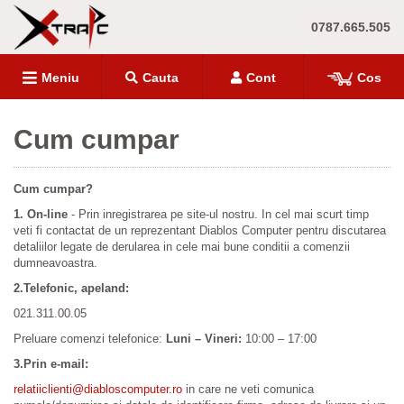
0787.665.505
Meniu
Cauta
Cont
Cos
Cum cumpar
Cum cumpar?
1. On-line
- Prin inregistrarea pe site-ul nostru. In cel mai scurt timp
veti fi contactat de un reprezentant Diablos Computer pentru discutarea
detaliilor legate de derularea in cele mai bune conditii a comenzii
dumneavoastra.
2.Telefonic, apeland:
021.311.00.05
Preluare comenzi telefonice:
Luni – Vineri:
10:00 – 17:00
3.Prin e-mail:
relatiiclienti@diabloscomputer.ro
in care ne veti comunica