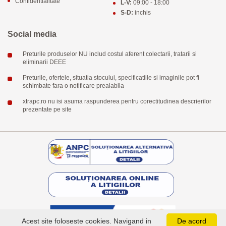
Confidentialitate
L-V:
09:00 - 18:00
S-D:
inchis
Social media
Preturile produselor NU includ costul aferent colectarii, tratarii si
eliminarii DEEE
Preturile, ofertele, situatia stocului, specificatiile si imaginile pot fi
schimbate fara o notificare prealabila
xtrapc.ro nu isi asuma raspunderea pentru corectitudinea descrierilor
prezentate pe site
Acest site foloseste cookies. Navigand in
De acord