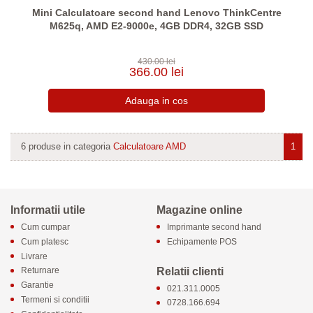
Mini Calculatoare second hand Lenovo ThinkCentre
M625q, AMD E2-9000e, 4GB DDR4, 32GB SSD
430.00 lei
366.00 lei
6 produse in categoria
Calculatoare AMD
1
Informatii utile
Magazine online
Cum cumpar
Imprimante second hand
Cum platesc
Echipamente POS
Livrare
Relatii clienti
Returnare
Garantie
021.311.0005
Termeni si conditii
0728.166.694