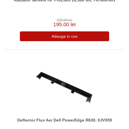
Radiator Servere HP ProLiant DL380 G9, 747608-001
229.00 lei
195.00 lei
Deflector Flux Aer Dell PowerEdge R630, 0JVX59