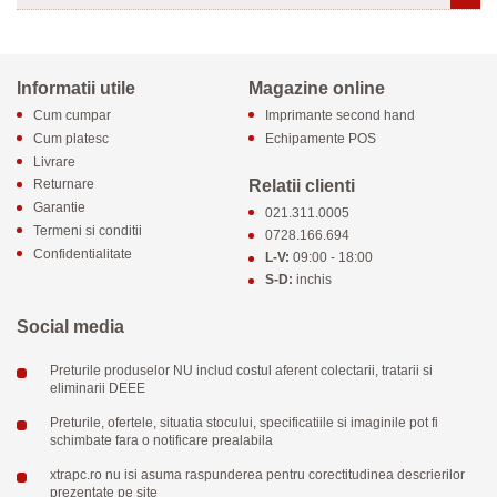
Informatii utile
Magazine online
Cum cumpar
Imprimante second hand
Cum platesc
Echipamente POS
Livrare
Relatii clienti
Returnare
Garantie
021.311.0005
Termeni si conditii
0728.166.694
Confidentialitate
L-V:
09:00 - 18:00
S-D:
inchis
Social media
Preturile produselor NU includ costul aferent colectarii, tratarii si
eliminarii DEEE
Preturile, ofertele, situatia stocului, specificatiile si imaginile pot fi
schimbate fara o notificare prealabila
xtrapc.ro nu isi asuma raspunderea pentru corectitudinea descrierilor
prezentate pe site