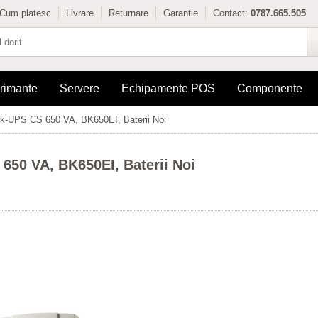
Cum platesc
Livrare
Returnare
Garantie
Contact:
0787.665.505
rimante
Servere
Echipamente POS
Componente
k-UPS CS 650 VA, BK650EI, Baterii Noi
650 VA, BK650EI, Baterii Noi