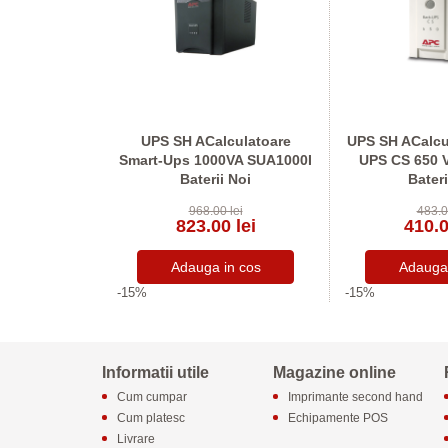
o Electric
UPS SH ACalculatoare
UPS SH ACalcu
, 12 x C13
Smart-Ups 1000VA SUA1000I
UPS CS 650 V
Baterii Noi
Bateri
lei
968.00 lei
483.0
 lei
823.00 lei
410.0
-15%
-15%
Informatii utile
Magazine online
Cum cumpar
Imprimante second hand
Cum platesc
Echipamente POS
Livrare