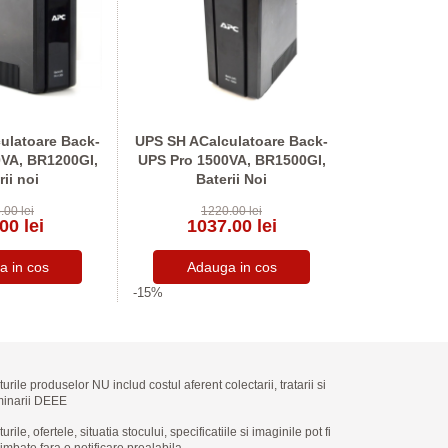
ulatoare Back-
UPS SH ACalculatoare Back-
UPS SH A
VA, BR1200GI,
UPS Pro 1500VA, BR1500GI,
Smart-UPS
rii noi
Baterii Noi
2200VA,
.00 lei
1220.00 lei
229
00 lei
1037.00 lei
1949
-15%
-15%
turile produselor NU includ costul aferent colectarii, tratarii si
minarii DEEE
urile, ofertele, situatia stocului, specificatiile si imaginile pot fi