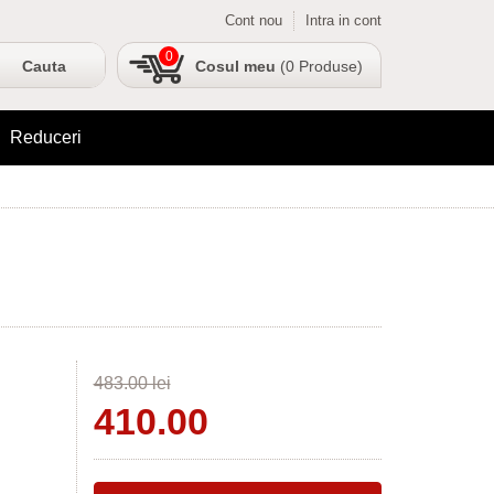
Cont nou
Intra in cont
0
Cosul meu
(0 Produse)
Reduceri
483.00 lei
410.00