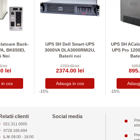
latoare Back-
UPS SH Dell Smart-UPS
UPS SH ACalc
A, BK650EI,
3000VA DLA3000RMI2U,
UPS Pro 1200
i Noi
Baterii noi
Bate
0 lei
2793.00 lei
1053
0 lei
2374.00 lei
895.
-15%
-15%
Relatii clienti
Social media
Pre
021.311.0005
eli
0728.166.694
Pret
L-V:
09:00 - 18:00